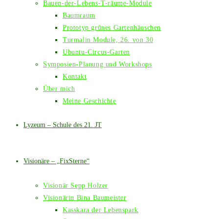
Bauen-der-Lebens-T-räume-Module
Baumraum
Prototyp grünes Gartenhäuschen
Turmalin Module, 26. von 30
Ubuntu-Circus-Garten
Symposien-Planung und Workshops
Kontakt
Über mich
Meine Geschichte
Lyzeum – Schule des 21. JT
Visionäre – „FixSterne“
Visionär Sepp Holzer
Visionärin Bina Baumeister
Kasskara der Lebenspark