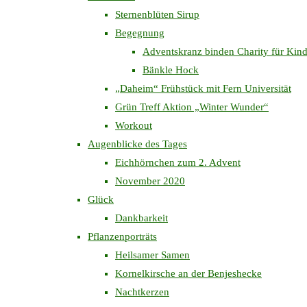
Sternenblüten Sirup
Begegnung
Adventskranz binden Charity für Kind
Bänkle Hock
„Daheim“ Frühstück mit Fern Universität
Grün Treff Aktion „Winter Wunder“
Workout
Augenblicke des Tages
Eichhörnchen zum 2. Advent
November 2020
Glück
Dankbarkeit
Pflanzenporträts
Heilsamer Samen
Kornelkirsche an der Benjeshecke
Nachtkerzen