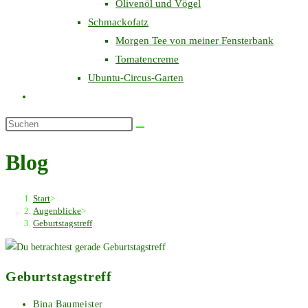
Olivenöl und Vögel
Schmackofatz
Morgen Tee von meiner Fensterbank
Tomatencreme
Ubuntu-Circus-Garten
Website-
Suche
Diese
umschalten
Website
Blog
durchsuchen
Start
>
Augenblicke
>
Geburtstagstreff
Geburtstagstreff
Beitrags-
Bina Baumeister