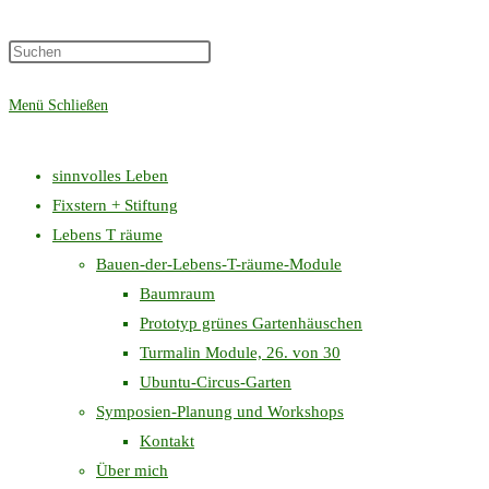
Press
Suche
Escape
Menü
Schließen
to
close
umschalten
the
sinnvolles Leben
search
Fixstern + Stiftung
panel.
Lebens T räume
Bauen-der-Lebens-T-räume-Module
Baumraum
Prototyp grünes Gartenhäuschen
Turmalin Module, 26. von 30
Ubuntu-Circus-Garten
Symposien-Planung und Workshops
Kontakt
Über mich