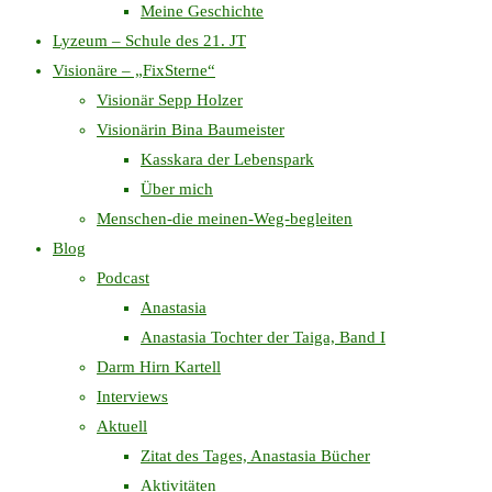
Meine Geschichte
Lyzeum – Schule des 21. JT
Visionäre – „FixSterne“
Visionär Sepp Holzer
Visionärin Bina Baumeister
Kasskara der Lebenspark
Über mich
Menschen-die meinen-Weg-begleiten
Blog
Podcast
Anastasia
Anastasia Tochter der Taiga, Band I
Darm Hirn Kartell
Interviews
Aktuell
Zitat des Tages, Anastasia Bücher
Aktivitäten