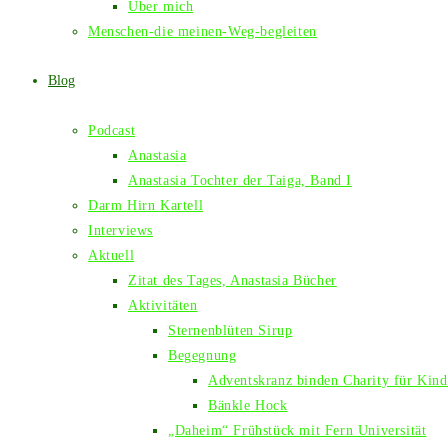
Über mich
Menschen-die meinen-Weg-begleiten
Blog
Podcast
Anastasia
Anastasia Tochter der Taiga, Band I
Darm Hirn Kartell
Interviews
Aktuell
Zitat des Tages, Anastasia Bücher
Aktivitäten
Sternenblüten Sirup
Begegnung
Adventskranz binden Charity für Kind
Bänkle Hock
„Daheim“ Frühstück mit Fern Universität