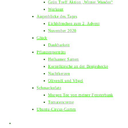
Grün Treff Aktion „Winter Wunder“
Workout
Augenblicke des Tages
Eichhörnchen zum 2. Advent
November 2020
Glück
Dankbarkeit
Pflanzenporträts
Heilsamer Samen
Kornelkirsche an der Benjeshecke
Nachtkerzen
Olivenöl und Vögel
Schmackofatz
Morgen Tee von meiner Fensterbank
Tomatencreme
Ubuntu-Circus-Garten
Website-