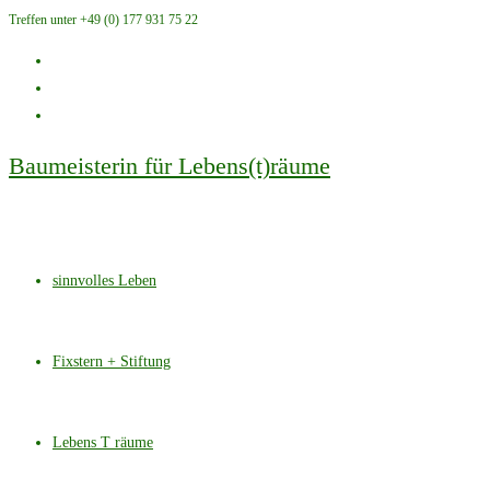
Treffen unter +49 (0) 177 931 75 22
Zum
Inhalt
springen
Baumeisterin für Lebens(t)räume
sinnvolles Leben
Fixstern + Stiftung
Lebens T räume