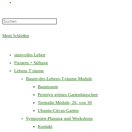
Website-
Press
Suche
Escape
Menü
Schließen
to
close
umschalten
the
sinnvolles Leben
search
Fixstern + Stiftung
panel.
Lebens T räume
Bauen-der-Lebens-T-räume-Module
Baumraum
Prototyp grünes Gartenhäuschen
Turmalin Module, 26. von 30
Ubuntu-Circus-Garten
Symposien-Planung und Workshops
Kontakt