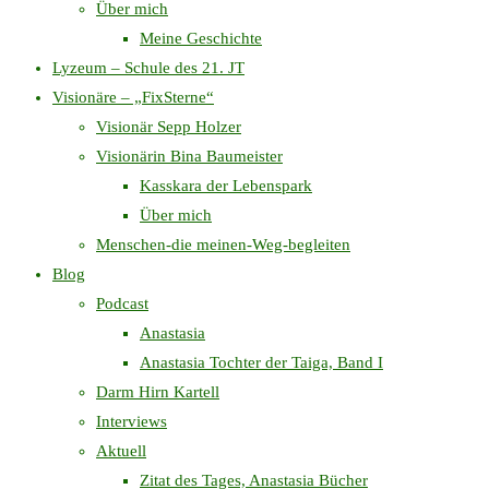
Über mich
Meine Geschichte
Lyzeum – Schule des 21. JT
Visionäre – „FixSterne“
Visionär Sepp Holzer
Visionärin Bina Baumeister
Kasskara der Lebenspark
Über mich
Menschen-die meinen-Weg-begleiten
Blog
Podcast
Anastasia
Anastasia Tochter der Taiga, Band I
Darm Hirn Kartell
Interviews
Aktuell
Zitat des Tages, Anastasia Bücher