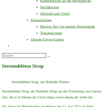
Kornelkirsche an der Benjeshecke
Nachtkerzen
Olivenöl und Vögel
Schmackofatz
Morgen Tee von meiner Fensterbank
Tomatencreme
Ubuntu-Circus-Garten
Website-
Suche
Diese
umschalten
Website
Sternenblüten Sirup
durchsuchen
Sternenblüten Sirup, aus Holunder Dolden
Sternenblüten Sirup, der Holunder Sirup aus der Erinnerung von Laurens
Zeit, die er in Ubuntu der Circus https://www.ubuntu.de/ erlebt hat.
Wir haben die Blütendolden am Montag den 14. Juni 2021 im Wald,