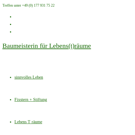
Treffen unter +49 (0) 177 931 75 22
Zum
Inhalt
springen
Baumeisterin für Lebens(t)räume
sinnvolles Leben
Fixstern + Stiftung
Lebens T räume