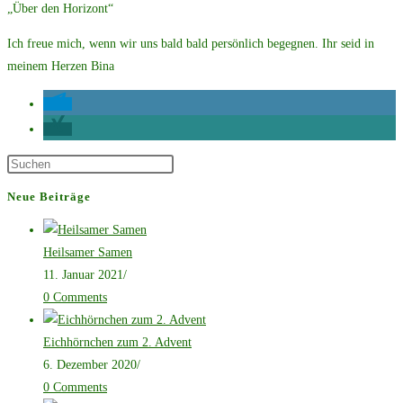
„Über den Horizont“
Ich freue mich, wenn wir uns bald bald persönlich begegnen. Ihr seid in
meinem Herzen Bina
Press
Escape
Neue Beiträge
to
close
Heilsamer Samen
the
11. Januar 2021
/
search
0 Comments
panel.
Eichhörnchen zum 2. Advent
6. Dezember 2020
/
0 Comments