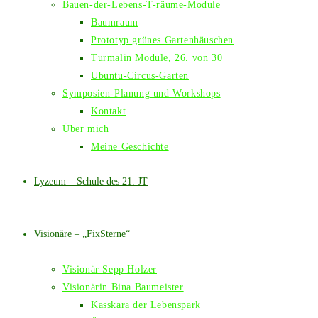
Bauen-der-Lebens-T-räume-Module
Baumraum
Prototyp grünes Gartenhäuschen
Turmalin Module, 26. von 30
Ubuntu-Circus-Garten
Symposien-Planung und Workshops
Kontakt
Über mich
Meine Geschichte
Lyzeum – Schule des 21. JT
Visionäre – „FixSterne“
Visionär Sepp Holzer
Visionärin Bina Baumeister
Kasskara der Lebenspark