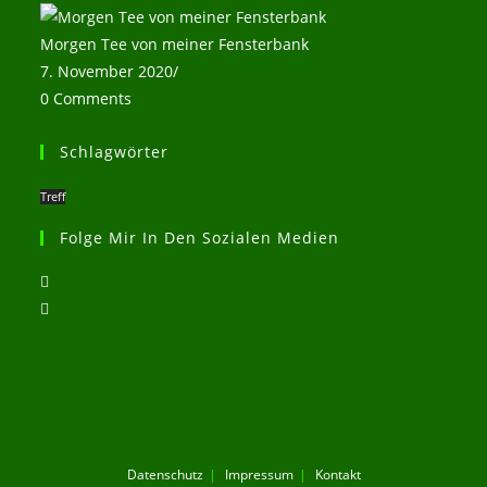
Morgen Tee von meiner Fensterbank
7. November 2020
/
0 Comments
Schlagwörter
Treff
Folge Mir In Den Sozialen Medien
Opens
in
Opens
a
in
new
a
tab
new
tab
Datenschutz
Impressum
Kontakt