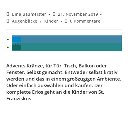
Beitrags-
Beitrag
Bina Baumeister
21. November 2019
Autor:
veröffentlicht:
Beitrags-
Beitrags-
Augenblicke
/
Kinder
0 Kommentare
Kategorie:
Kommentare:
Advents Kränze, für Tür, Tisch, Balkon oder
Fenster. Selbst gemacht. Entweder selbst krativ
werden und das in einem großzügigen Ambiente.
Oder einfach auswählen und kaufen. Der
komplette Erlös geht an die Kinder von St.
Franziskus