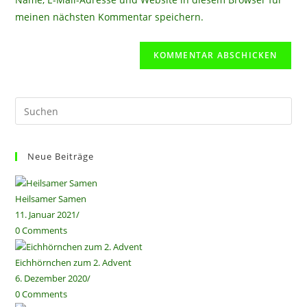
Kommentieren
ein
meinen nächsten Kommentar speichern.
ein
(optional)
Pre
Es
to
Neue Beiträge
clo
the
sea
Heilsamer Samen
pan
11. Januar 2021
/
0 Comments
Eichhörnchen zum 2. Advent
6. Dezember 2020
/
0 Comments