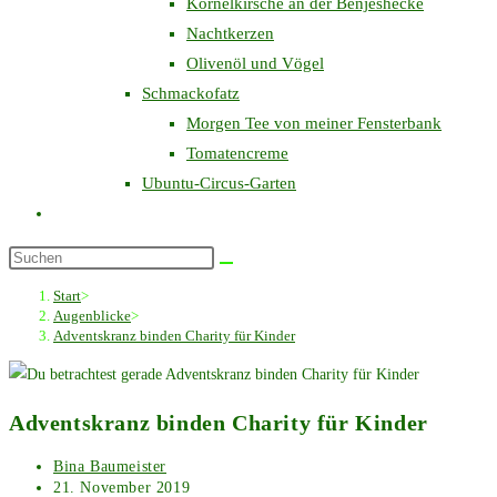
Kornelkirsche an der Benjeshecke
Nachtkerzen
Olivenöl und Vögel
Schmackofatz
Morgen Tee von meiner Fensterbank
Tomatencreme
Ubuntu-Circus-Garten
Website-
Suche
Diese
umschalten
Website
Start
>
durchsuchen
Augenblicke
>
Adventskranz binden Charity für Kinder
Adventskranz binden Charity für Kinder
Beitrags-
Bina Baumeister
Autor:
Beitrag
21. November 2019