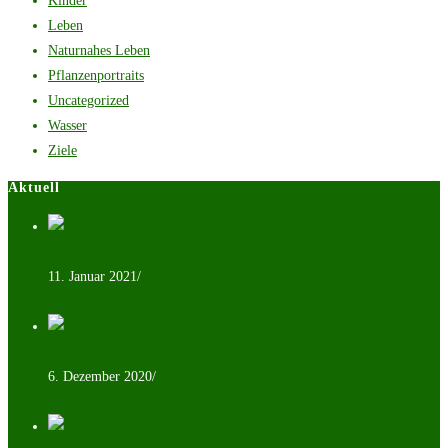
Kinder
Leben
Naturnahes Leben
Pflanzenportraits
Uncategorized
Wasser
Ziele
Aktuell
Heilsamer Samen
11. Januar 2021
/
0 Comments
Eichhörnchen zum 2. Advent
6. Dezember 2020
/
0 Comments