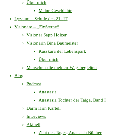
Über mich
Meine Geschichte
Lyzeum – Schule des 21. JT
Visionäre – „FixSterne“
Visionär Sepp Holzer
Visionärin Bina Baumeister
Kasskara der Lebenspark
Über mich
Menschen-die meinen-Weg-begleiten
Blog
Podcast
Anastasia
Anastasia Tochter der Taiga, Band I
Darm Hirn Kartell
Interviews
Aktuell
Zitat des Tages, Anastasia Bücher