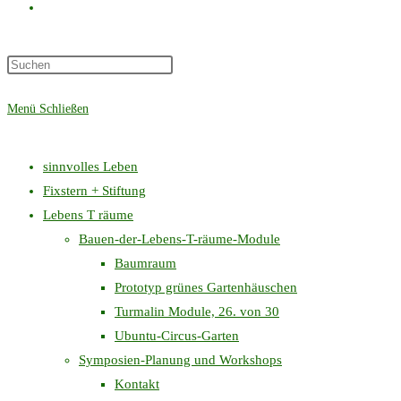
Website-
Press
Suche
Escape
Menü
Schließen
to
close
umschalten
the
sinnvolles Leben
search
Fixstern + Stiftung
panel.
Lebens T räume
Bauen-der-Lebens-T-räume-Module
Baumraum
Prototyp grünes Gartenhäuschen
Turmalin Module, 26. von 30
Ubuntu-Circus-Garten
Symposien-Planung und Workshops
Kontakt