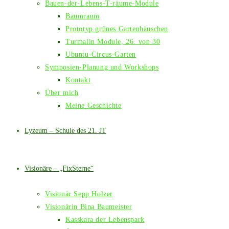
Bauen-der-Lebens-T-räume-Module
Baumraum
Prototyp grünes Gartenhäuschen
Turmalin Module, 26. von 30
Ubuntu-Circus-Garten
Symposien-Planung und Workshops
Kontakt
Über mich
Meine Geschichte
Lyzeum – Schule des 21. JT
Visionäre – „FixSterne“
Visionär Sepp Holzer
Visionärin Bina Baumeister
Kasskara der Lebenspark