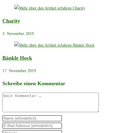
Charity
3. November 2019
Bänkle Hock
17. November 2019
Schreibe einen Kommentar
Kommentar
Gib
deinen
Gib
Namen
deine
Gib