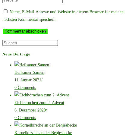
oder
E-
deine
Name, E-Mail-Adresse und Website in diesem Browser für meinen
Benutzernamen
Mail-
Website-
nächsten Kommentar speichern.
zum
Adresse
URL
Kommentieren
zum
ein
ein
Kommentieren
(optional)
Press
ein
Escape
Neue Beiträge
to
close
Heilsamer Samen
the
11. Januar 2021
/
search
0 Comments
panel.
Eichhörnchen zum 2. Advent
6. Dezember 2020
/
0 Comments
Kornelkirsche an der Benjeshecke