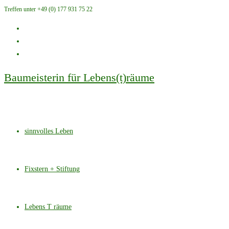
Treffen unter +49 (0) 177 931 75 22
Zum
Inhalt
springen
Baumeisterin für Lebens(t)räume
sinnvolles Leben
Fixstern + Stiftung
Lebens T räume